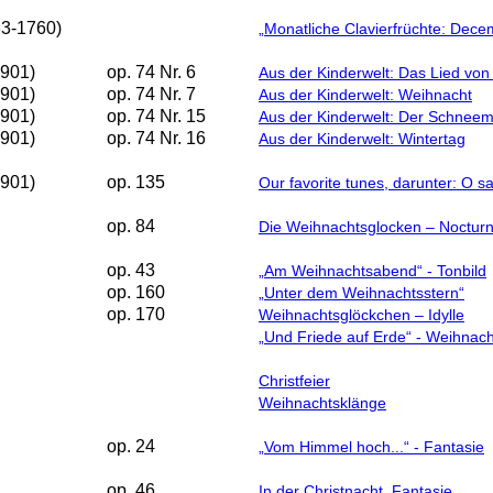
83-1760)
„Monatliche Clavierfrüchte: Dece
1901)
op. 74 Nr. 6
Aus der Kinderwelt: Das Lied von
1901)
op. 74 Nr. 7
Aus der Kinderwelt: Weihnacht
1901)
op. 74 Nr. 15
Aus der Kinderwelt: Der Schnee
1901)
op. 74 Nr. 16
Aus der Kinderwelt: Wintertag
1901)
op. 135
Our favorite tunes, darunter: O 
op. 84
Die Weihnachtsglocken – Noctur
op. 43
„Am Weihnachtsabend“ - Tonbild
op. 160
„Unter dem Weihnachtsstern“
op. 170
Weihnachtsglöckchen – Idylle
„Und Friede auf Erde“ - Weihnach
Christfeier
Weihnachtsklänge
op. 24
„Vom Himmel hoch...“ - Fantasie
op. 46
In der Christnacht. Fantasie