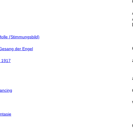
olle (Stimmungsbild)
 Gesang der Engel
i 1917
dancing
ntasie