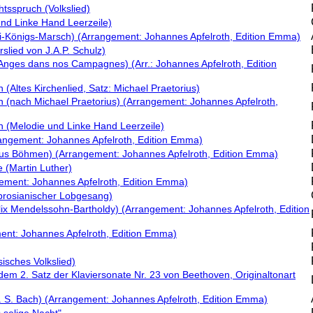
sspruch (Volkslied)
d Linke Hand Leerzeile)
i-Königs-Marsch) (Arrangement: Johannes Apfelroth, Edition Emma)
slied von J.A.P. Schulz)
Anges dans nos Campagnes) (Arr.: Johannes Apfelroth, Edition
n (Altes Kirchenlied, Satz: Michael Praetorius)
en (nach Michael Praetorius) (Arrangement: Johannes Apfelroth,
en (Melodie und Linke Hand Leerzeile)
rangement: Johannes Apfelroth, Edition Emma)
(aus Böhmen) (Arrangement: Johannes Apfelroth, Edition Emma)
 (Martin Luther)
ngement: Johannes Apfelroth, Edition Emma)
mbrosianischer Lobgesang)
lix Mendelssohn-Bartholdy) (Arrangement: Johannes Apfelroth, Edition
ent: Johannes Apfelroth, Edition Emma)
sisches Volkslied)
dem 2. Satz der Klaviersonate Nr. 23 von Beethoven, Originaltonart
(J. S. Bach) (Arrangement: Johannes Apfelroth, Edition Emma)