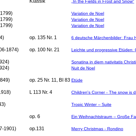
Klassik
„In the Fields in Frost and Snow“
-1799)
Variation de Noel
-1799)
Variation de Noel
-1799)
Variation de Noel
4)
op. 135 Nr. 1
6 deutsche Märchenbilder: Frau H
806-1874)
op. 100 Nr. 21
Leichte und progressive Etüden:
1924)
Sonatina in diem nativitatis Christ
1924)
Nuit de Noel
1849)
op. 25 Nr. 11, BI 83
Etüde
1918)
L 113 Nr. 4
Children's Corner - The snow is 
43)
Tropic Winter – Suite
op. 6
Ein Weihnachtstraum – Große Fa
7-1901)
op.131
Merry Christmas - Rondino