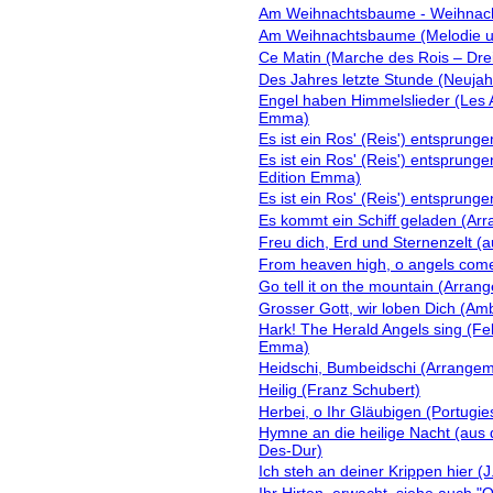
Am Weihnachtsbaume - Weihnacht
Am Weihnachtsbaume (Melodie un
Ce Matin (Marche des Rois – Dre
Des Jahres letzte Stunde (Neujahr
Engel haben Himmelslieder (Les 
Emma)
Es ist ein Ros' (Reis') entsprunge
Es ist ein Ros' (Reis') entsprung
Edition Emma)
Es ist ein Ros' (Reis') entsprung
Es kommt ein Schiff geladen (Ar
Freu dich, Erd und Sternenzelt 
From heaven high, o angels come
Go tell it on the mountain (Arra
Grosser Gott, wir loben Dich (A
Hark! The Herald Angels sing (Fe
Emma)
Heidschi, Bumbeidschi (Arrangem
Heilig (Franz Schubert)
Herbei, o Ihr Gläubigen (Portugie
Hymne an die heilige Nacht (aus 
Des-Dur)
Ich steh an deiner Krippen hier 