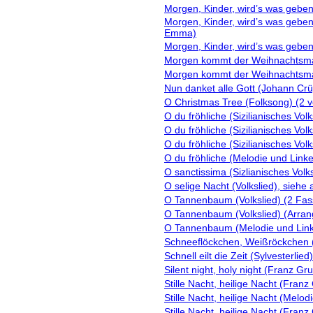
Morgen, Kinder, wird’s was geben 
Morgen, Kinder, wird’s was geben 
Emma)
Morgen, Kinder, wird’s was geben
Morgen kommt der Weihnachtsmann
Morgen kommt der Weihnachtsman
Nun danket alle Gott (Johann Crü
O Christmas Tree (Folksong) (2 v
O du fröhliche (Sizilianisches Vol
O du fröhliche (Sizilianisches Vo
O du fröhliche (Sizilianisches Vo
O du fröhliche (Melodie und Link
O sanctissima (Sizlianisches Volk
O selige Nacht (Volkslied), siehe 
O Tannenbaum (Volkslied) (2 Fa
O Tannenbaum (Volkslied) (Arran
O Tannenbaum (Melodie und Link
Schneeflöckchen, Weißröckchen 
Schnell eilt die Zeit (Sylvesterlied)
Silent night, holy night (Franz Gr
Stille Nacht, heilige Nacht (Fran
Stille Nacht, heilige Nacht (Melo
Stille Nacht, heilige Nacht (Fra