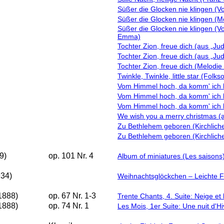
Süßer die Glocken nie klingen (Vo
Süßer die Glocken nie klingen (M
Süßer die Glocken nie klingen (Vo
Emma)
Tochter Zion, freue dich (aus „J
Tochter Zion, freue dich (aus „J
Tochter Zion, freue dich (Melodie
Twinkle, Twinkle, little star (Folks
Vom Himmel hoch, da komm' ich h
Vom Himmel hoch, da komm' ich h
Vom Himmel hoch, da komm' ich h
We wish you a merry christmas (
Zu Bethlehem geboren (Kirchliche
Zu Bethlehem geboren (Kirchliche
9)
op. 101 Nr. 4
Album of miniatures (Les saisons)
934)
Weihnachtsglöckchen – Leichte F
1888)
op. 67 Nr. 1-3
Trente Chants, 4. Suite: Neige et
1888)
op. 74 Nr. 1
Les Mois, 1er Suite: Une nuit d'Hi