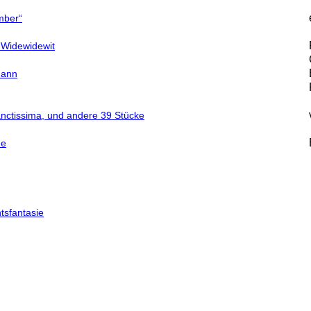
mber“
 Widewidewit
mann
sanctissima, und andere 39 Stücke
ne
tsfantasie