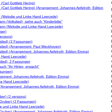
(Carl Gottlieb Hering)
(Carl Gottlieb Hering) (Arrangement: Johannes Apfelroth, Edition
 (Melodie und Linke Hand Leerzeile)
 (Volkslied), siehe auch "Kinderbitte"
n (Melodie und Linke Hand Leerzeile)
ger)
ersions)
kslied) (2 Fassungen)
lkslied) (Arrangement: Paul Weckhoven)
lkslied) (Arrangement: Johannes Apfelroth, Edition Emma)
e Hand Leerzeile)
slied), 2 Fassungen
auch "Ihr Hirten, erwacht"
ssungen)
gement: Johannes Apfelroth, Edition Emma)
e Hand Leerzeile)
(Arrangement: Johannes Apfelroth, Edition Emma)
uber) (2 versions)
z Gruber) (2 Fassungen)
die und Linke Hand Leerzeile)
nz Gruber) (Arrangement: Johannes Apfelroth, Edition Emma)