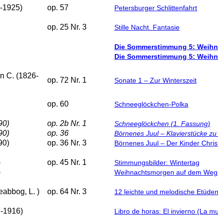
8-1925)
op. 57
Petersburger Schlittenfahrt
op. 25 Nr. 3
Stille Nacht. Fantasie
Die Sommerstimmung 5: Weihna
Die Sommerstimmung 5: Weihna
n C. (1826-
op. 72 Nr. 1
Sonate 1 – Zur Winterszeit
op. 60
Schneeglöckchen-Polka
90)
op. 2b Nr. 1
Schneeglöckchen (1. Fassung)
90)
op. 36
Börnenes Juul – Klavierstücke z
90)
op. 36 Nr. 3
Börnenes Juul – Der Kinder Chris
)
op. 45 Nr. 1
Stimmungsbilder: Wintertag
)
Weihnachtsmorgen auf dem Weg 
eabbog, L. )
op. 64 Nr. 3
12 leichte und melodische Etüden
7-1916)
Libro de horas: El invierno (La m