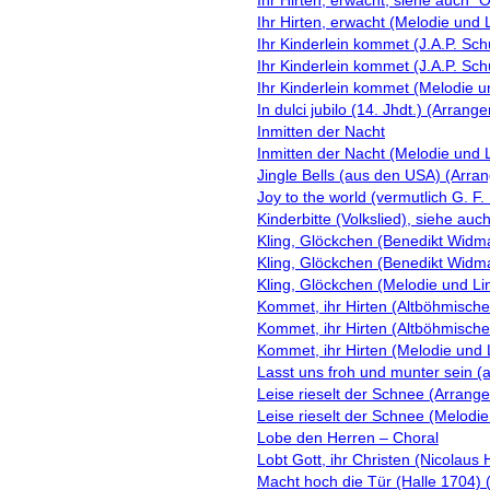
Ihr Hirten, erwacht, siehe auch "
Ihr Hirten, erwacht (Melodie und 
Ihr Kinderlein kommet (J.A.P. Sch
Ihr Kinderlein kommet (J.A.P. Sc
Ihr Kinderlein kommet (Melodie u
In dulci jubilo (14. Jhdt.) (Arra
Inmitten der Nacht
Inmitten der Nacht (Melodie und 
Jingle Bells (aus den USA) (Arra
Joy to the world (vermutlich G. 
Kinderbitte (Volkslied), siehe 
Kling, Glöckchen (Benedikt Widm
Kling, Glöckchen (Benedikt Widm
Kling, Glöckchen (Melodie und Li
Kommet, ihr Hirten (Altböhmisches
Kommet, ihr Hirten (Altböhmische
Kommet, ihr Hirten (Melodie und 
Lasst uns froh und munter sein (
Leise rieselt der Schnee (Arrang
Leise rieselt der Schnee (Melodi
Lobe den Herren – Choral
Lobt Gott, ihr Christen (Nicolaus
Macht hoch die Tür (Halle 1704)