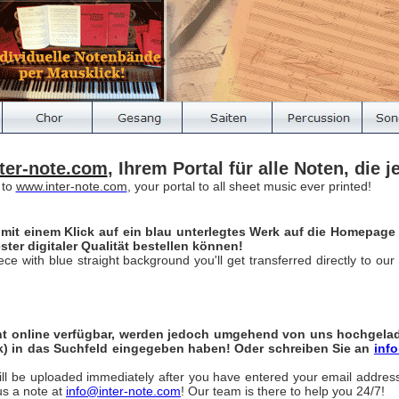
ter-note.com
, Ihrem Portal für alle Noten, die
 to
www.inter-note.com
, your portal to all sheet music ever printed!
en mit einem Klick auf ein blau unterlegtes Werk auf die Homepage 
ter digitaler Qualität bestellen können!
 piece with blue straight background you'll get transferred directly to 
cht online verfügbar, werden jedoch umgehend von uns hochgelad
rk) in das Suchfeld eingegeben haben! Oder schreiben Sie an
inf
 will be uploaded immediately after you have entered your email address 
us a note at
info@inter-note.com
! Our team is there to help you 24/7!